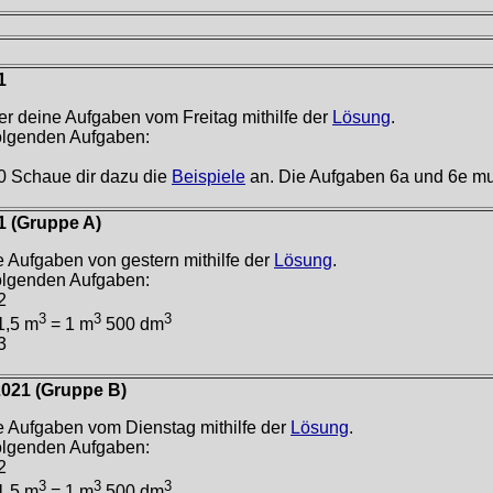
1
er deine Aufgaben vom Freitag mithilfe der
Lösung
.
folgenden Aufgaben:
10 Schaue dir dazu die
Beispiele
an. Die Aufgaben 6a und 6e mu
1 (Gruppe A)
e Aufgaben von gestern mithilfe der
Lösung
.
folgenden Aufgaben:
2
3
3
3
1,5 m
= 1 m
500 dm
3
2021 (Gruppe B)
e Aufgaben vom Dienstag mithilfe der
Lösung
.
folgenden Aufgaben:
2
3
3
3
1,5 m
= 1 m
500 dm