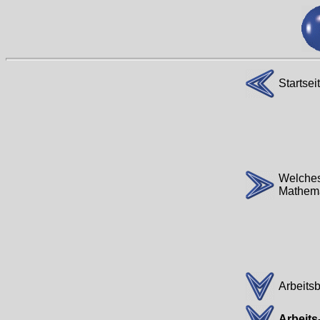
Startsei
Welches 
Mathemat
Arbeitsb
Arbeits