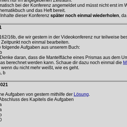
oniert nur im angegebenen Zeitraum.
matisch bei der Konferenz angemeldet und müsst nicht erst im 
hematikbuch und das Heft bereit.
 Inhalte dieser Konferenz
später noch einmal wiederholen
, d
1
62/16b, die wir gestern in der Videokonferenz nur teilweise b
 Zeitpunkt noch einmal bearbeiten.
e folgende Aufgaben aus unserem Buch:
b
Denke daran, dass die Mantelfläche eines Prismas aus dem U
as berechnet werden kann. Schaue dir dazu noch einmal die
M
, wenn du nicht mehr weißt, wie es geht.
, b
2021
ne Aufgaben von gestern mithilfe der
Lösung
.
Abschluss des Kapitels die Aufgaben
a
a
b
0