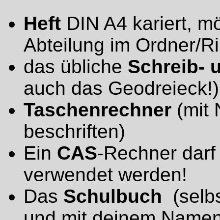
Heft
DIN A4 kariert, mö
Abteilung im Ordner/R
das übliche
Schreib- 
auch das Geodreieck!)
Taschenrechner
(mit
beschriften)
Ein
CAS
-Rechner darf
verwendet werden!
Das
Schulbuch
(selb
und mit deinem Namen