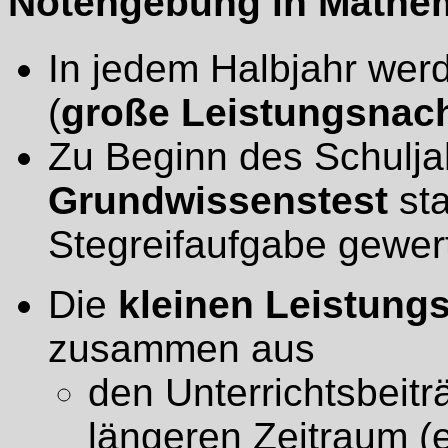
Notengebung in Mathe
In jedem Halbjahr we
(
große Leistungsnac
Zu Beginn des Schuljah
Grundwissenstest
sta
Stegreifaufgabe gewert
Die
kleinen Leistung
zusammen aus
den Unterrichtsbeitr
längeren Zeitraum (