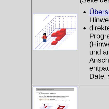
(Seite de
Übersi
Hinwe
direkt
Progr
(Hinwe
und a
Anschl
entpac
Datei